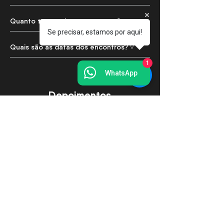
Quanto tempo dura o programa? ˅
Se precisar, estamos por aqui!
Quais são as datas dos encontros? ˅
1
WhatsApp
Depoimentos
O que os alunos acelerados estão falando
Irys Rhose
A única palavra que tenho para definir 
a sensação é gratidão. Foi um caminho 
de muito aprendizado, novas amizades 