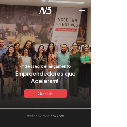
4ª Sessão de lançamento
Empreendedores que
Aceleram!
Quero ir!
Acelera
Início >
Serviços >