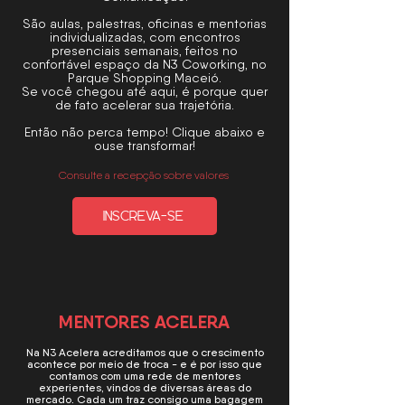
São aulas, palestras, oficinas e mentorias
individualizadas, com encontros
presenciais semanais, feitos no
confortável espaço da N3 Coworking, no
Parque Shopping Maceió.
Se você chegou até aqui, é porque quer
de fato acelerar sua trajetória.
Então não perca tempo! Clique abaixo e
ouse transformar!
Consulte a recepção sobre valores
INSCREVA-SE
MENTORES ACELERA
Na N3 Acelera acreditamos que o crescimento
acontece por meio de troca - e é por isso que
contamos com uma rede de mentores
experientes, vindos de diversas áreas do
mercado. Cada um traz consigo uma bagagem