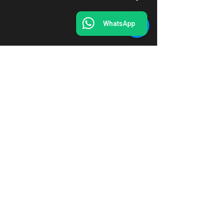
WhatsApp
Perguntas frequentes
O que é a N3 Acelera? ˅
Quem pode fazer o N3 Acelera? ˅