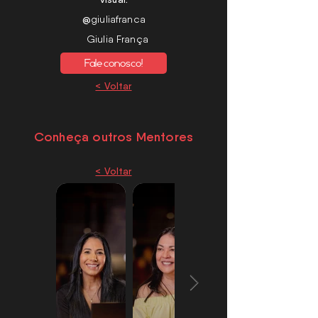
@
giuliafranca
Giulia França
Fale conosco!
< Voltar
Conheça outros Mentores
< Voltar