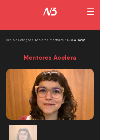
Giulia França
Início
>
Serviços >
Acelera
>
Mentores
>
Mentores Acelera