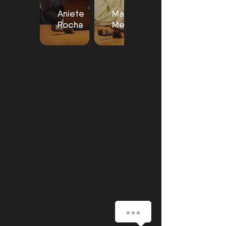
Aniete
Margíria
Rocha
Mercia