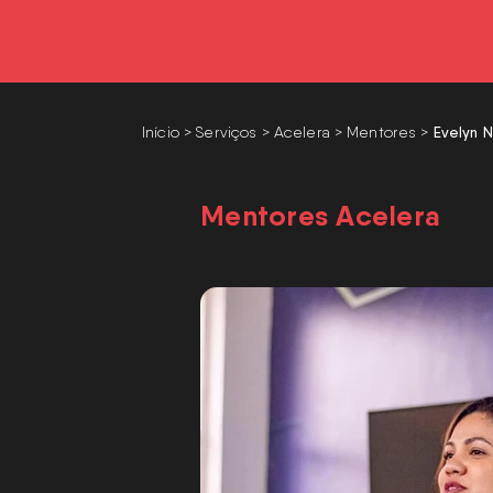
Início
>
Serviços >
Acelera
>
Mentores
>
​Evelyn 
Mentores Acelera