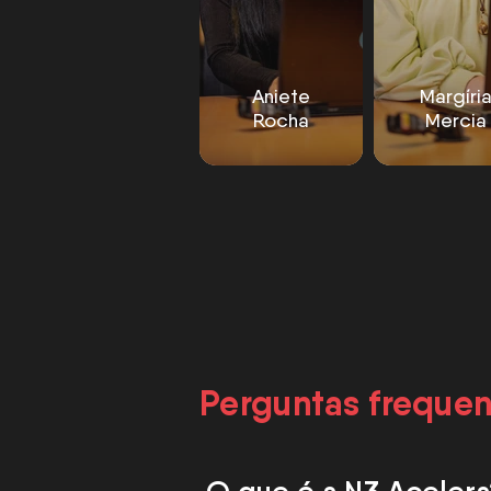
Aniete
Margíri
Rocha
Mercia
Perguntas freque