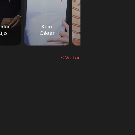
rlan
Kaio
Giulia
újo
César
França
< Voltar