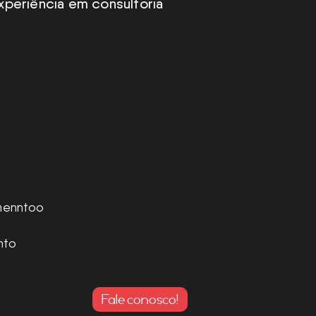
periência em consultoria
menntoo
nto
Fale conosco!