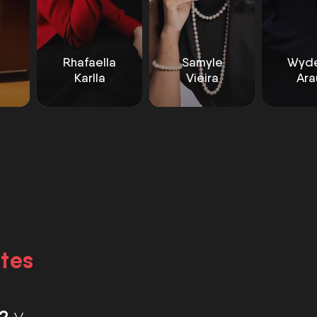
a
Rhafaella
Samyle
Wyde
Karlla
Vieira
Ara
ntes