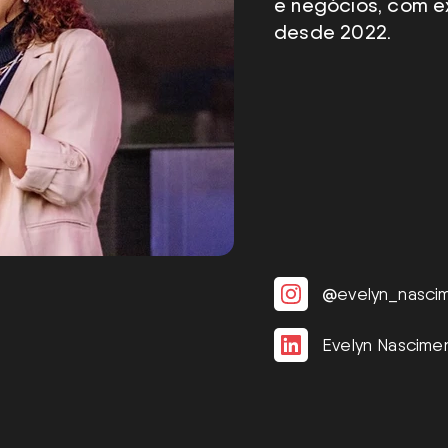
e negócios, com ex
desde 2022.
@
evelyn_nasci
Evelyn Nascime