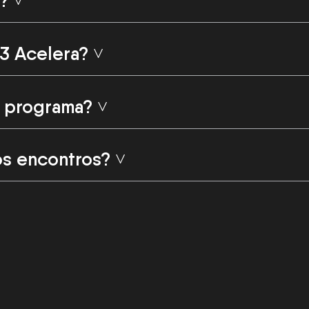
? ˅
3 Acelera? ˅
 programa? ˅
os encontros? ˅