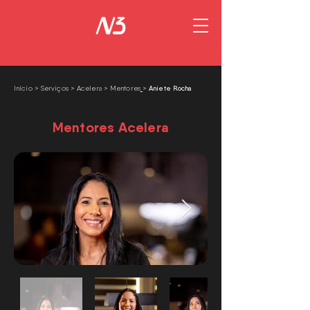
Aniete Rocha
Início
>
Serviços >
Acelera
>
Mentores
>
Mentores Acelera