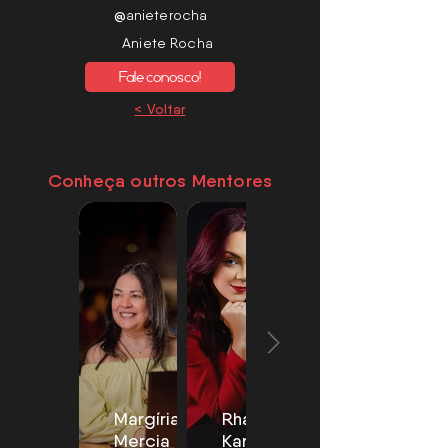
@
anieterocha
Aniete Rocha
Fale conosco!
< Voltar
Conheça outros Mentores
Margíria
Rhafaella
Mercia
Karlla