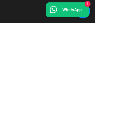
1
WhatsApp
Perguntas frequentes
O que é a N3 Acelera? ˅
Quem pode fazer o N3 Acelera? ˅
Quanto tempo dura o programa? ˅