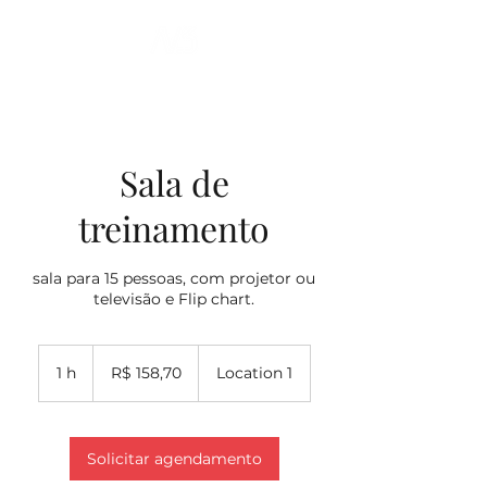
Sala de
treinamento
sala para 15 pessoas, com projetor ou
televisão e Flip chart.
158,70
Reais
1 h
1
R$ 158,70
Location 1
brasileiros
Solicitar agendamento