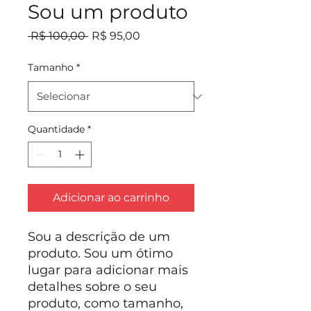
Sou um produto
Preço normal
Preço promocional
 R$ 100,00 
R$ 95,00
Tamanho
*
Quantidade
*
Adicionar ao carrinho
Sou a descrição de um
produto. Sou um ótimo
lugar para adicionar mais
detalhes sobre o seu
produto, como tamanho,