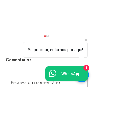
Se precisar, estamos por aqui!
Comentários
Todos por Elas
1
WhatsApp
Escreva um comentário
N3 Coworking celebra
mês da mulher com roda
de conversa e oficina de
aquarela