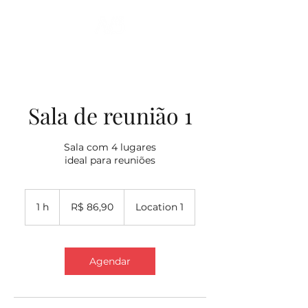
Sala de reunião 1
Sala com 4 lugares
ideal para reuniões
86,90
Reais
1 h
1
R$ 86,90
Location 1
brasileiros
Agendar